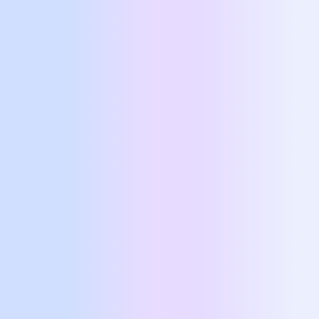
Προσωπικές &
Θεραπευτικές
Συνεδρίες
Στόχος μου είναι τα άτομα να αισθάνονται
απολύτως
άνετα
στις συνεδρίες μας για να
επωφεληθούν στο μέγιστο.
Εξατομίκευση