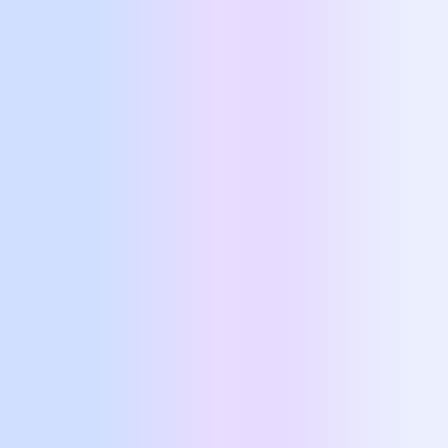
Positive Psychology Mentoring
Η Εφαρμοσμένη Θετική Ψυχολογία
εστιάζει στη βελτίωση της
ευεξίας
, της
ανθεκτικότητας
και της
ευτυχίας
.
Μέσα από επιστημονικά εργαλεία και
πρακτικές, καλλιεργούμε δεξιότητες
όπως η ενσυνειδητότητα και η
ευγνωμοσύνη.