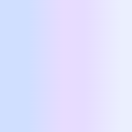
Mindfulness Training
Το Mindfulness Training μειώνει το
άγχος, ενισχύει την
αυτοσυγκέντρωση
και καλλιεργεί
εσωτερική γαλήνη
.
Μέσα από διαλογισμούς, breathworking
και NLP, βελτιώνει την ψυχική ευεξία,
τη συναισθηματική σταθερότητα και
την ανθεκτικότητα.