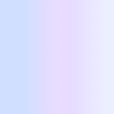
Email
*
Τηλέφωνο
*
Αποδέχομαι την χρήση των προσωπικών μου στοιχείων
για άμεση επικοινωνία