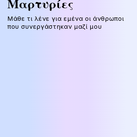
Μαρτυρίες
Μάθε τι λένε για εμένα οι άνθρωποι
που συνεργάστηκαν μαζί μου
Π.Β.
Εκπαιδευτικός
“Είχα την τύχη και την ευλογία να
συναντήσω στην ζωή μου την
Κατερίνα. Με βοήθησε σε δύσκολες
στιγμές με την ευγένειά της, την
διάθεσή της για προσφορά και τις
γνώσεις της. Της είμαι ευγνώμων.”