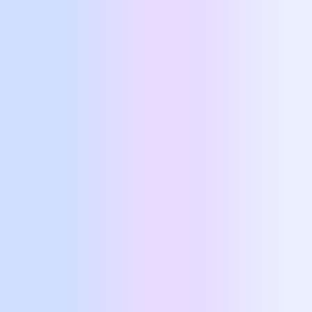
Συνεδρίες που ανταποκρίνονται στις
ξεχωριστές
ανάγκες του κάθε
ατόμου.
Ευελιξία
Η
προσαρμογή
στον ρυθμό του
πελάτη είναι κλειδί για μια ευέλικτη
συνεδρία.
Αποτελέσματα
Κάθε συνεδρία μας φέρνει πιο κοντά