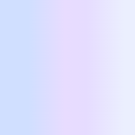
Ονοματεπώνυμο
*