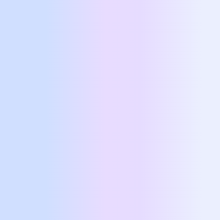
στους
στόχους
σας.
Πρόοδος
Η συνεδρία είναι μια συλλογική
διαδικασία - μαζί προχωράμε
μπροστά
.