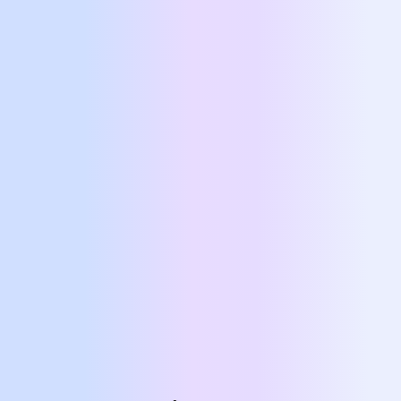
Spiritual Mentoring
Το Spiritual Mentoring προσφέρει
καθοδήγηση για
πνευματική ανάπτυξη
και
αυτογνωσία
. Με Soul Reading,
αριθμολογία και κάρτες πρόγνωσης,
ενισχύει την εσωτερική δύναμη, τη
συνειδητότητα και την ισορροπία.
Ιδανικό για
προσωπική εξέλιξη.